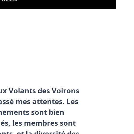
ux Volants des Voirons 
ssé mes attentes. Les 
nements sont bien 
és, les membres sont 
nts, et la diversité des 