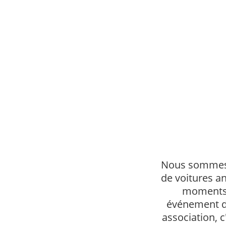
Nous sommes l
de voitures a
moments u
événement de
association, 