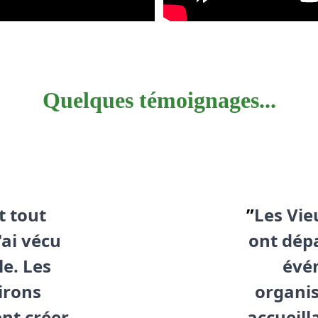
Quelques témoignages...
t tout 
”
Les Vie
ai vécu 
ont dépa
e. Les 
évé
irons 
organis
t créer 
accueilla