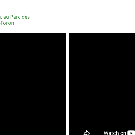
, au Parc des 
r-Foron