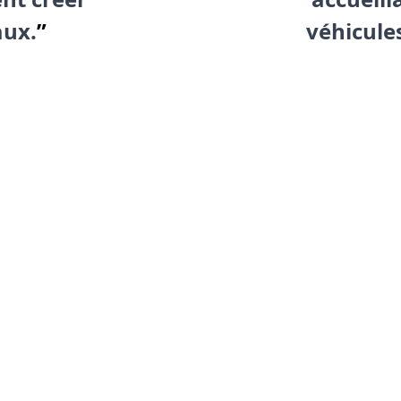
aux.
”
véhicule