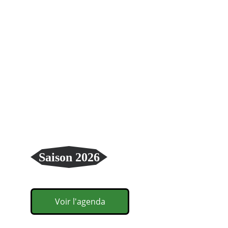
Club 3V                
  Vieux Volants 
Voirons
Saison 2026
Voir l'agenda