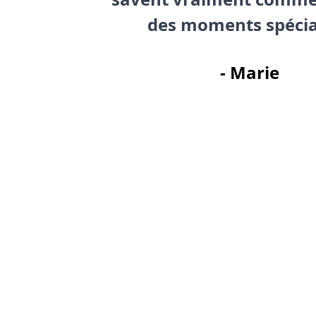
des moments spéci
- Marie
Un peu d'histoire...